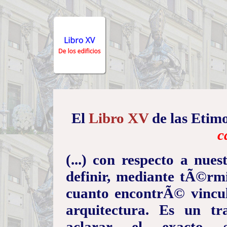
El
Libro XV
de las Etim
c
(...) con respecto a nues
definir, mediante tÃ©rmi
cuanto encontrÃ© vincu
arquitectura. Es un tr
aclarar el exacto 