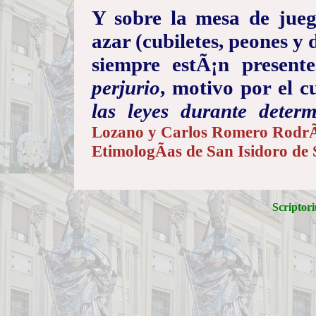
Y sobre la mesa de jueg
azar (cubiletes, peones y 
siempre estÃ¡n present
perjurio
, motivo por el c
las leyes durante dete
Lozano y Carlos Romero RodrÃ
EtimologÃ­as de San Isidoro de S
Scriptori