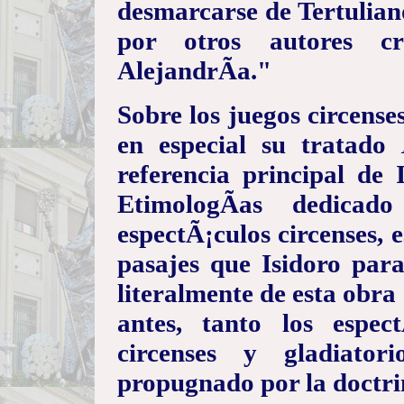
desmarcarse de Tertulian
por otros autores c
AlejandrÃ­a."
Sobre los juegos circense
en especial su tratado
referencia principal de 
EtimologÃ­as dedica
espectÃ¡culos circenses, e
pasajes que Isidoro para
literalmente de esta obra
antes, tanto los espec
circenses y gladiato
propugnado por la doctrin