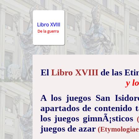
El
Libro XVIII
de las Eti
y l
A los juegos San Isido
apartados de contenido t
los juegos gimnÃ¡sticos
juegos de azar
(Etymologiae 