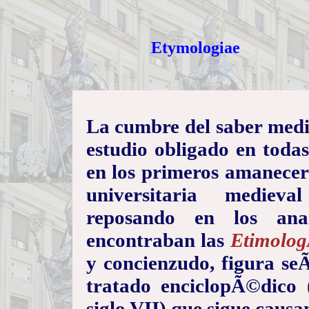
Etymologiae
La cumbre del saber med
estudio obligado en todas
en los primeros amanecere
universitaria medieva
reposando en los anaq
encontraban las
Etimolog
y concienzudo, figura se
tratado enciclopÃ©dico (
siglo VII) que sigue cau