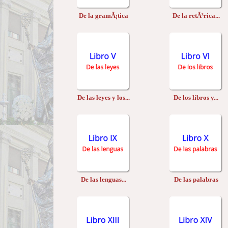
De la gramÃ¡tica
De la retÃ³rica...
De las leyes y los...
De los libros y...
De las lenguas...
De las palabras