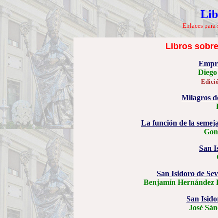
Lib
Enlaces para 
Libros sobre
Empre
Diego
Edici
Milagros d
La función de la semej
Gon
San I
San Isidoro de Sevi
Benjamín Hernández B
San Isidor
José Sán