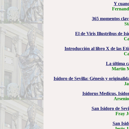
Y cuan
Fernand
365 momentos clave
St
El de Viris Illustribus de Is
Ca
Introducción al libro X de las Et
Ca
La última ca
Martín 
Isidoro de Sevilla: Génesis y originalid
Ja
Isidorus Medicus. Isidor
Arsenio
San Isidoro de Sevi
Fray J
San Isid
Jesús J